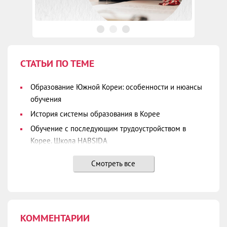
СТАТЬИ ПО ТЕМЕ
Образование Южной Кореи: особенности и нюансы
обучения
История системы образования в Корее
Обучение с последующим трудоустройством в
Корее. Школа HABSIDA
Чунг Анг (Chung Ang)
Смотреть все
Инха Университет (Inha University)
Частные школы для изучения корейского языка 어
학원
Ханянг Университет (Hanyang University)
КОММЕНТАРИИ
Ёнсе Университет (Yonsei University)