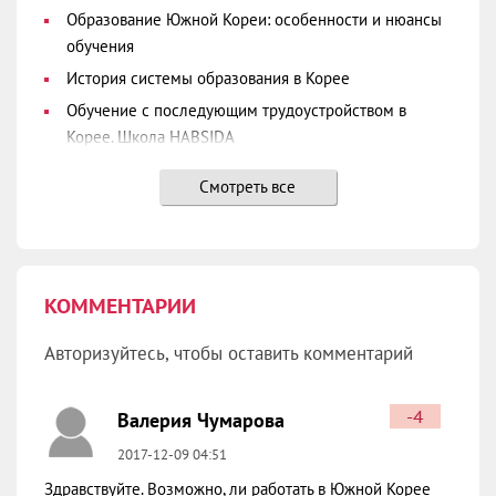
Образование Южной Кореи: особенности и нюансы
обучения
История системы образования в Корее
Обучение с последующим трудоустройством в
Корее. Школа HABSIDA
Инха Университет (Inha University)
Смотреть все
Частные школы для изучения корейского языка 어
학원
Ханянг Университет (Hanyang University)
Ёнсе Университет (Yonsei University)
КОММЕНТАРИИ
Высшее образование в Южной Корее
Авторизуйтесь, чтобы оставить комментарий
-4
Валерия Чумарова
2017-12-09 04:51
Здравствуйте. Возможно, ли работать в Южной Корее