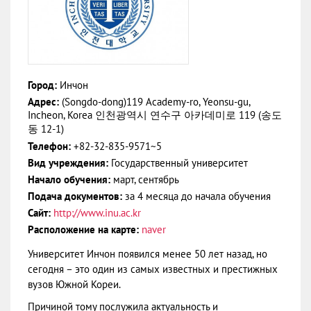
Город:
Инчон
Адрес:
(Songdo-dong)119 Academy-ro, Yeonsu-gu,
Incheon, Korea 인천광역시 연수구 아카데미로 119 (송도
동 12-1)
Телефон:
+82-32-835-9571~5
Вид учреждения:
Государственный университет
Начало обучения:
март, сентябрь
Подача документов:
за 4 месяца до начала обучения
Сайт:
http://www.inu.ac.kr
Расположение на карте:
naver
Университет Инчон появился менее 50 лет назад, но
сегодня – это один из самых известных и престижных
вузов Южной Кореи.
Причиной тому послужила актуальность и